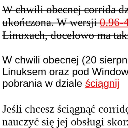
W chwili obecnej corrida dzi
ukończona. W wersji
0.96-
Linuxach, docelowo ma tak
W chwili obecnej (20 sierpn
Linuksem oraz pod Windows
pobrania w dziale
ściągnij
Jeśli chcesz ściągnąć corrid
nauczyć się jej obsługi skor